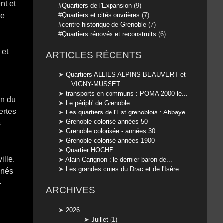
nt et
Quartiers de l'Expansion
(9)
Quartiers et cités ouvrières
(7)
le
centre historique de Grenoble
(7)
Quartiers rénovés et reconstruits
(6)
 et
ARTICLES RÉCENTS
Quartiers ALLIES ALPINS BEAUVERT et
VIGNY-MUSSET
transports en communs : POMA 2000 le...
in du
Le périph' de Grenoble
ertes
Les quartiers de l'Est grenoblois : Abbaye...
Grenoble colorisé années 50
s
Grenoble colorisée - années 30
Grenoble colorisé années 1900
Quartier HOCHE
ille.
Alain Carignon : le dernier baron de...
Les grandes crues du Drac et de l'Isère
inés
-
ARCHIVES
2026
Juillet
(1)