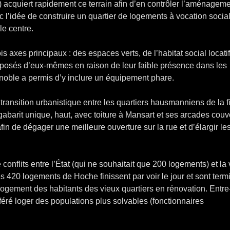
 acquiert rapidement ce terrain afin d’en contrôler l’aménageme
c l’idée de construire un quartier de logements à vocation socia
e centre.
is axes principaux : des espaces verts, de l’habitat social locatif
posés d’eux-mêmes en raison de leur faible présence dans les
renoble a permis d’y inclure un équipement phare.
 transition urbanistique entre les quartiers hausmanniens de la f
gabarit unique, haut, avec toiture à Mansart et ses arcades couv
in de dégager une meilleure ouverture sur la rue et d’élargir le
onflits entre l’État (qui ne souhaitait que 200 logements) et la v
s 420 logements de Hoche finissent par voir le jour et sont term
relogement des habitants des vieux quartiers en rénovation. Entre
éféré loger des populations plus solvables (fonctionnaires