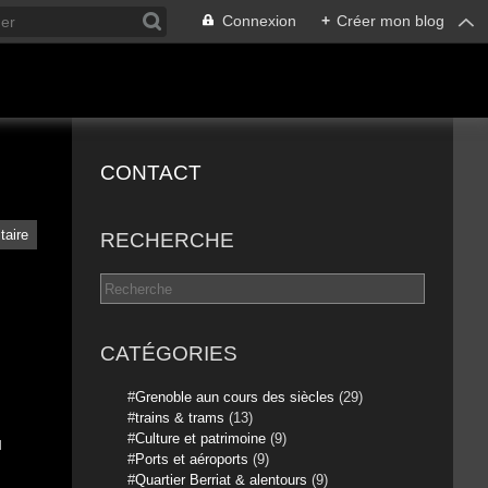
Connexion
+
Créer mon blog
CONTACT
taire
RECHERCHE
CATÉGORIES
Grenoble aun cours des siècles
(29)
trains & trams
(13)
Culture et patrimoine
(9)
u
Ports et aéroports
(9)
Quartier Berriat & alentours
(9)