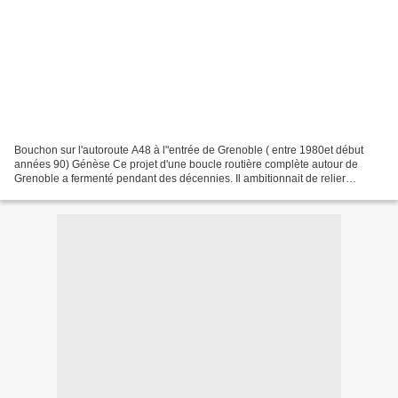
Bouchon sur l'autoroute A48 à l"entrée de Grenoble ( entre 1980et début
années 90) Génèse Ce projet d'une boucle routière complète autour de
Grenoble a fermenté pendant des décennies. Il ambitionnait de relier
l'autoroute A41 à l'est, reliant Grenoble...