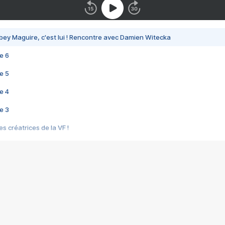
bey Maguire, c'est lui ! Rencontre avec Damien Witecka
e 6
e 5
e 4
e 3
s créatrices de la VF !
e 2
e 1
e Mektoub My Love arrive enfin ! Rencontre avec Shaïn Boumedine et Sal
i : après Toni en famille
elle réalise le bouleversant Dites lui que je l'aime