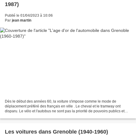
1987)
Publié le 01/04/2023 à 10:06
Par
jean martin
Dès le début des années 60, la voiture s'impose comme le mode de
déplacement préféré des français en ville . Le cheval et le tramway ont
disparu. Le vélo et l'autobus ne sont pas la priorité de pouvoirs publics et
s'effacent peu à peu du paysage. Symbole...
Les voitures dans Grenoble (1940-1960)